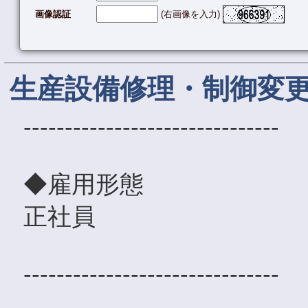
画像認証
(右画像を入力)
生産設備修理・制御変
-------------------------------
◆雇用形態
正社員
-------------------------------