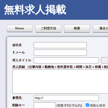
無料求人掲載
Home
ご利用方法
検索
過去
会社名
Ｅメール
求人タイトル
求人詳細 （仕事内容＋勤務地＋初年度年収＋時間＋休日＋待遇＋転勤の
参照先
削除キー
(英数字8文字以内)
情報を保存