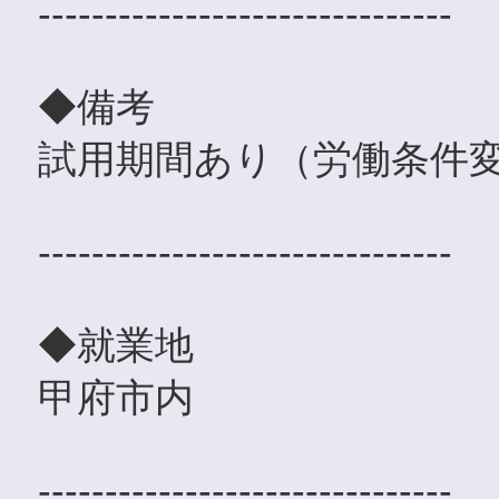
-------------------------------
◆備考
試用期間あり（労働条件変
-------------------------------
◆就業地
甲府市内
-------------------------------